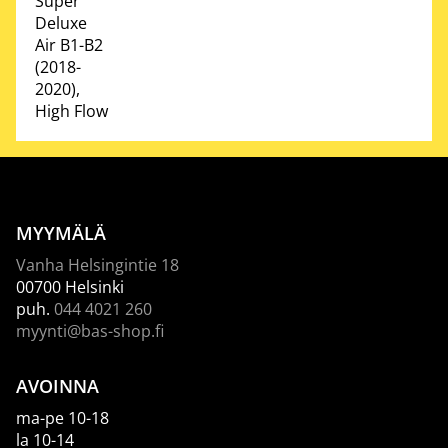
Super
Deluxe
Air B1-B2
(2018-
2020),
High Flow
MYYMÄLÄ
Vanha Helsingintie 18
00700 Helsinki
puh.
044 4021 260
myynti@bas-shop.fi
AVOINNA
ma-pe 10-18
la 10-14