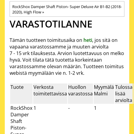
RockShox Damper Shaft Piston- Super Deluxe Air B1-B2 (2018-
2020), High Flow
‪»
VARASTOTILANNE
Tämän tuotteen toimitusaika on
heti
, jos sitä on
vapaana varastossamme ja muuten arviolta
7 - 15 vrk
tilauksesta. Arvion luotettavuus on melko
hyvä. Voit tilata tätä tuotetta korkeintaan
varastossamme olevan määrän. Tuotteen toimitus
webistä myymälään vie n. 1-2 vrk.
Tuote
Verkosta
Huollon
Myymälä
Tulossa
toimitettavissa
varastossa
Malmi
lisää
arviolta
RockShox
1
-
1
Damper
Shaft
Piston-