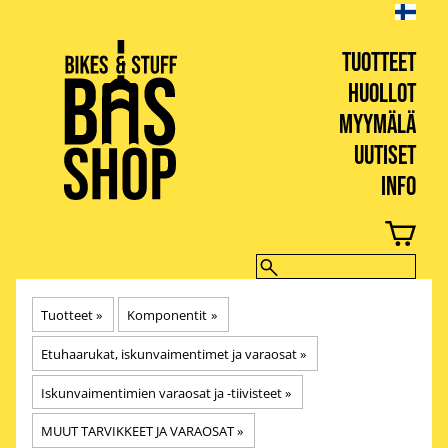
TUOTTEET
HUOLLOT
MYYMÄLÄ
UUTISET
INFO
BIKES & STUFF
Tuotteet
‪»
Komponentit
‪»
Etuhaarukat, iskunvaimentimet ja varaosat
‪»
Iskunvaimentimien varaosat ja -tiivisteet
‪»
MUUT TARVIKKEET JA VARAOSAT
‪»