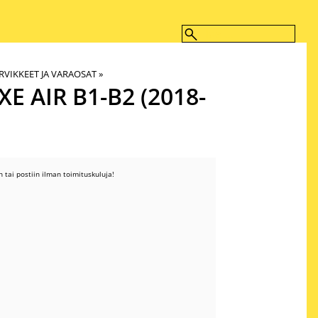
VIKKEET JA VARAOSAT
‪»
 AIR B1-B2 (2018-
 tai postiin ilman toimituskuluja!