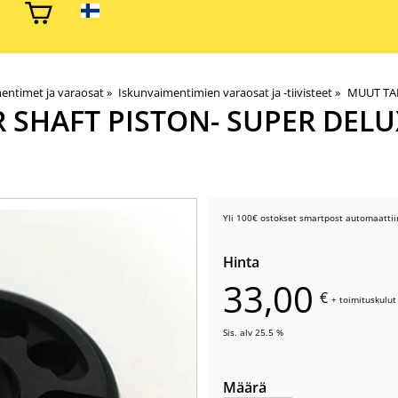
entimet ja varaosat
‪»
Iskunvaimentimien varaosat ja -tiivisteet
‪»
MUUT TAR
SHAFT PISTON- SUPER DELUXE
Yli 100€ ostokset smartpost automaattiin
Hinta
33,00
€
+
toimituskulut
Sis. alv 25.5 %
Määrä