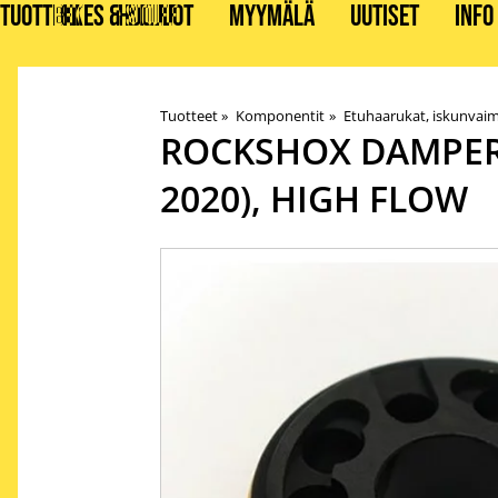
TUOTTEET
BIKES & STUFF
HUOLLOT
MYYMÄLÄ
UUTISET
INFO
Tuotteet
‪»
Komponentit
‪»
Etuhaarukat, iskunvaim
ROCKSHOX
DAMPER 
2020), HIGH FLOW