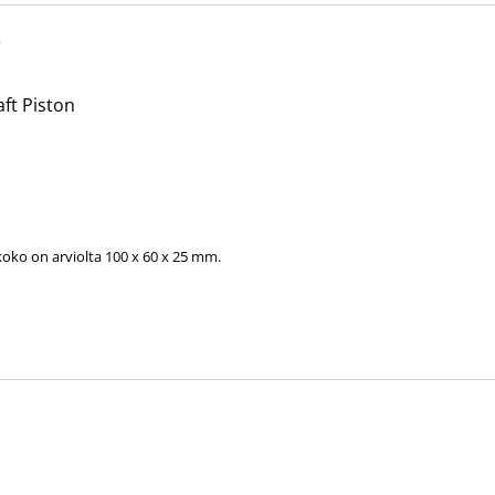
S
ft Piston
ko on arviolta 100 x 60 x 25 mm.