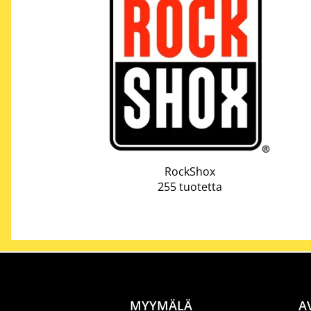
RockShox
255 tuotetta
MYYMÄLÄ
A