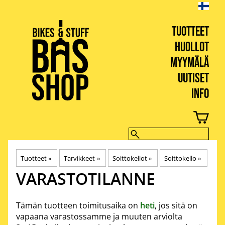
TUOTTEET
HUOLLOT
MYYMÄLÄ
UUTISET
INFO
BIKES & STUFF
Tuotteet
‪»
Tarvikkeet
‪»
Soittokellot
‪»
Soittokello
‪»
VARASTOTILANNE
Tämän tuotteen toimitusaika on
heti
, jos sitä on
vapaana varastossamme ja muuten arviolta