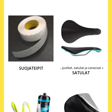
Tuotteet
SUOJATEIPIT
‪»
Komponentit
‪»
Satulaputket, satulat ja varaosat
‪»
SATULAT