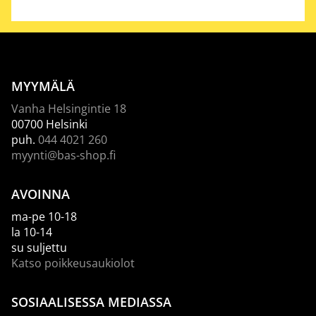
MYYMÄLÄ
Vanha Helsingintie 18
00700 Helsinki
puh.
044 4021 260
myynti@bas-shop.fi
AVOINNA
ma-pe 10-18
la 10-14
su suljettu
Katso poikkeusaukiolot
SOSIAALISESSA MEDIASSA