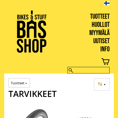
TUOTTEET
HUOLLOT
MYYMÄLÄ
UUTISET
INFO
BIKES & STUFF
Tuotteet
‪»
▼
TARVIKKEET