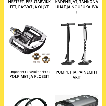
NESTEET, PESUTARVIKK
KÄDENSIJAT, TANKONA
EET, RASVAT JA ÖLJYT
UHAT JA NOUSUKAHVA
T
eet
‪»
Komponentit
‪»
Vetokoneisto
‪»
PUMPUT JA PAINEMITT
POLKIMET JA KLOSSIT
ARIT