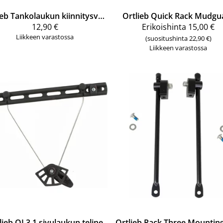
ieb
Tankolaukun kiinnitysvaijeri E247
Ortlieb
Quick Rack Mudgu
12,90 €
Erikoishinta
15,00 €
Liikkeen varastossa
(suositushinta 22,90 €)
Liikkeen varastossa
lieb
QL3.1 sivulaukun teline
Ortlieb