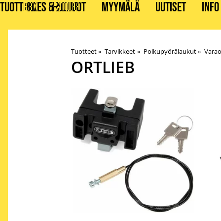
TUOTTEET
BIKES & STUFF
HUOLLOT
MYYMÄLÄ
UUTISET
INFO
Tuotteet
‪»
Tarvikkeet
‪»
Polkupyörälaukut
‪»
Varao
ORTLIEB