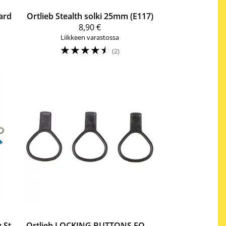
ard
Ortlieb
Stealth solki 25mm (E117)
8,90 €
Liikkeen varastossa
☆
☆
☆
☆
☆
(2)
Rack Three Mounting Struts (tavaratelineen kiinnityssauvat)
Ortlieb
LOCKING BUTTONS FOR RACK THREE