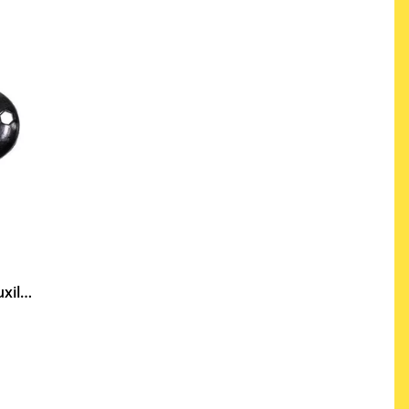
X-STEALTH 25 MM Auxiliary Closure Strap E248