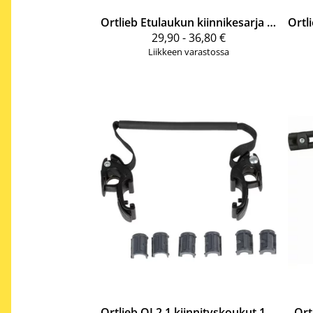
Ortlieb
Etulaukun kiinnikesarja lukolla
Ortl
29,90 - 36,80 €
Liikkeen varastossa
Ortlieb
QL2.1 kiinnityskoukut 16-8mm putkille
Ort