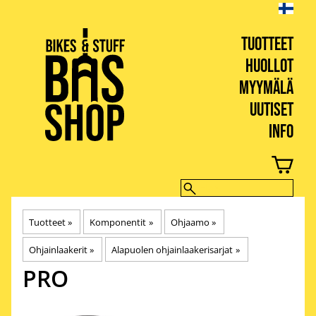
TUOTTEET
HUOLLOT
MYYMÄLÄ
UUTISET
INFO
BIKES & STUFF
Tuotteet
‪»
Komponentit
‪»
Ohjaamo
‪»
Ohjainlaakerit
‪»
Alapuolen ohjainlaakerisarjat
‪»
PRO