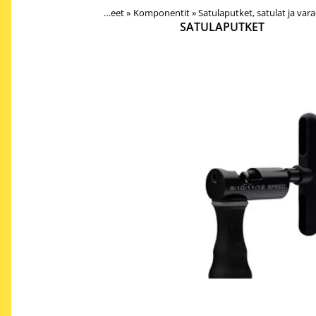
Tuotteet
‪»
Komponentit
‪»
Satulaputket, satulat ja var
SATULAPUTKET