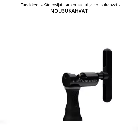
Tuotteet
‪»
Tarvikkeet
‪»
Kädensijat, tankonauhat ja nousukahvat
‪»
NOUSUKAHVAT