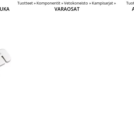
Tuotteet
‪»
Komponentit
‪»
Vetokoneisto
‪»
Kampisarjat
‪»
Tuot
SUKA
VARAOSAT