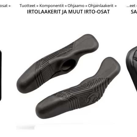
aosat
‪»
Tuotteet
‪»
Komponentit
‪»
Ohjaamo
‪»
Ohjainlaakerit
‪»
Tuotteet
IRTOLAAKERIT JA MUUT IRTO-OSAT
SA