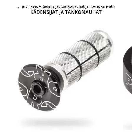
Tuotteet
‪»
Tarvikkeet
‪»
Kädensijat, tankonauhat ja nousukahvat
‪»
KÄDENSIJAT JA TANKONAUHAT