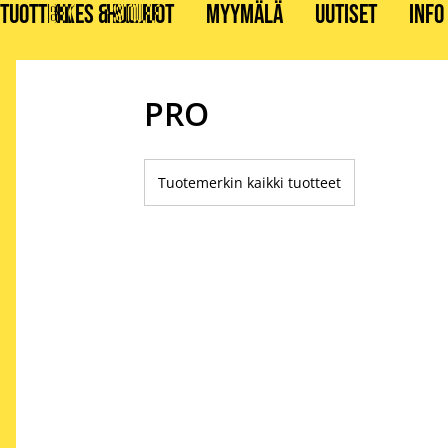
TUOTTEET
BIKES & STUFF
HUOLLOT
MYYMÄLÄ
UUTISET
INFO
PRO
Tuotemerkin kaikki tuotteet