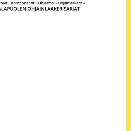
teet
‪»
Komponentit
‪»
Ohjaamo
‪»
Ohjainlaakerit
‪»
ALAPUOLEN OHJAINLAAKERISARJAT