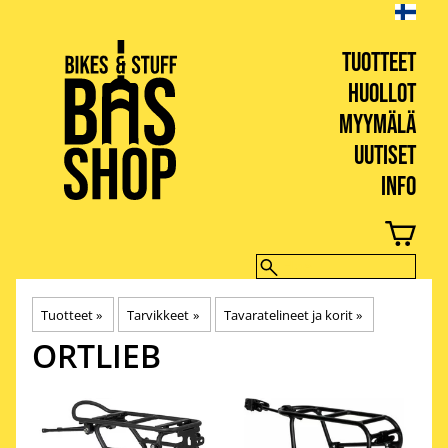
TUOTTEET
HUOLLOT
MYYMÄLÄ
UUTISET
INFO
BIKES & STUFF
Tuotteet
‪»
Tarvikkeet
‪»
Tavaratelineet ja korit
‪»
ORTLIEB