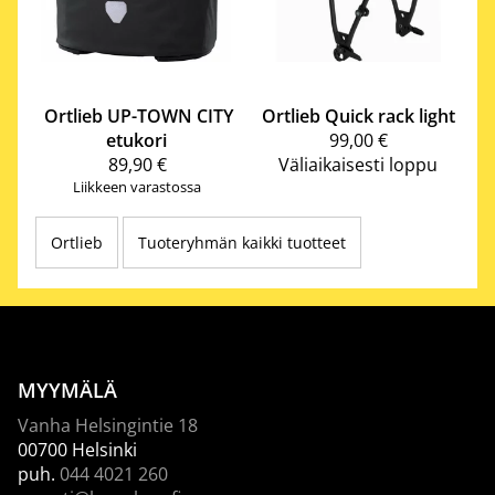
Ortlieb
UP-TOWN CITY
Ortlieb
Quick rack light
etukori
99,00 €
89,90 €
Väliaikaisesti loppu
Liikkeen varastossa
Ortlieb
Tuoteryhmän kaikki tuotteet
MYYMÄLÄ
Vanha Helsingintie 18
00700 Helsinki
puh.
044 4021 260