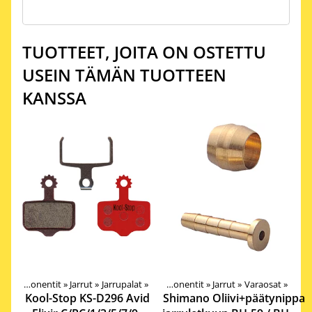
TUOTTEET, JOITA ON OSTETTU
USEIN TÄMÄN TUOTTEEN
KANSSA
‪»
Komponentit
‪»
Jarrut
‪»
Jarrupalat
Tuotteet
‪»
‪»
Komponentit
‪»
Jarrut
‪»
Varaosat
‪»
Kool-Stop
KS-D296 Avid
Shimano
Oliivi+päätynippa