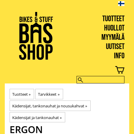
TUOTTEET
HUOLLOT
MYYMÄLÄ
UUTISET
INFO
BIKES & STUFF
Tuotteet
‪»
Tarvikkeet
‪»
Kädensijat, tankonauhat ja nousukahvat
‪»
Kädensijat ja tankonauhat
‪»
ERGON