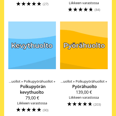
☆
☆
☆
☆
☆
Liikkeen varastossa
(27)
☆
☆
☆
☆
☆
(84)
teet
‪»
Huollot
‪»
Polkupyörähuollot
Tuotteet
‪»
‪»
Huollot
‪»
Polkupyörähuollot
‪»
Polkupyörän
Pyörähuolto
kevythuolto
139,00 €
79,00 €
Liikkeen varastossa
☆
☆
☆
☆
☆
Liikkeen varastossa
(203)
☆
☆
☆
☆
☆
(90)