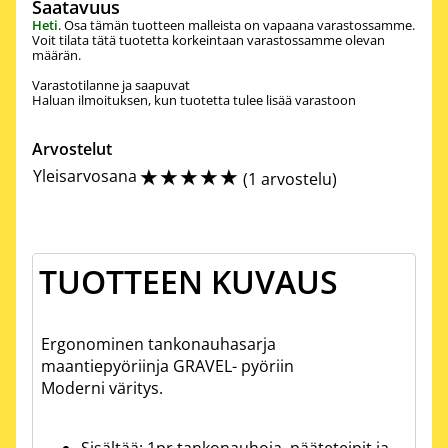
Saatavuus
Heti
. Osa tämän tuotteen malleista on vapaana varastossamme.
Voit tilata tätä tuotetta korkeintaan varastossamme olevan
määrän.
Varastotilanne ja saapuvat
Haluan ilmoituksen, kun tuotetta tulee lisää varastoon
Arvostelut
☆
☆
☆
☆
☆
Yleisarvosana
(
1 arvostelu
)
TUOTTEEN KUVAUS
Ergonominen tankonauhasarja
maantiepyöriinja GRAVEL- pyöriin
Moderni väritys.