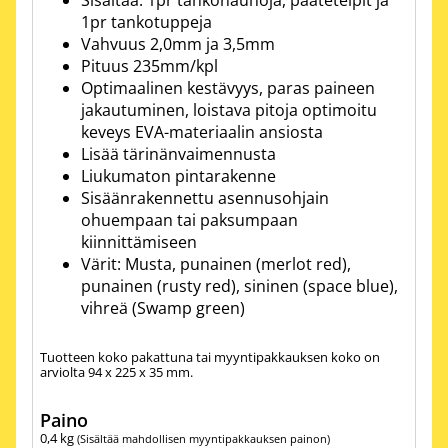
Sisältää: 1pr tankonauhoja, pääteteipit ja
1pr tankotuppeja
Vahvuus 2,0mm ja 3,5mm
Pituus 235mm/kpl
Optimaalinen kestävyys, paras paineen
jakautuminen, loistava pitoja optimoitu
keveys EVA-materiaalin ansiosta
Lisää tärinänvaimennusta
Liukumaton pintarakenne
Sisäänrakennettu asennusohjain
ohuempaan tai paksumpaan
kiinnittämiseen
Värit: Musta, punainen (merlot red),
punainen (rusty red), sininen (space blue),
vihreä (Swamp green)
Tuotteen koko pakattuna tai myyntipakkauksen koko on
arviolta 94 x 225 x 35 mm.
Paino
0,4
kg
(Sisältää mahdollisen myyntipakkauksen painon)