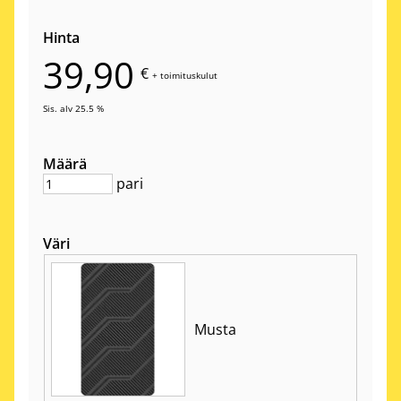
Hinta
39,90
€
+
toimituskulut
Sis. alv 25.5 %
Määrä
pari
Väri
Musta