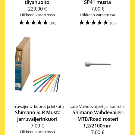
täyshuolto
SP41 musta
229,00 €
7,00 €
Liikkeen varastossa
Liikkeen varastossa
☆
☆
☆
☆
☆
☆
☆
☆
☆
☆
(86)
(62)
arrut
Tuotteet
‪»
Jarruvaijerit, -kuoret ja letkut
‪»
Komponentit
‪»
‪»
Vetokoneisto
‪»
Vaihdevaijerit ja -kuoret
‪»
Shimano
SLR Musta
Shimano
Vaihdevaijeri
jarruvaijerinkuori
MTB/Road rosteri
7,00 €
1,2/2100mm
Liikkeen varastossa
7,00 €