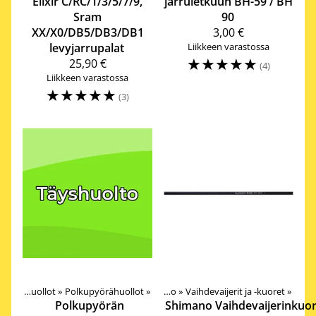
Elixir C/RC/1/3/5/7/9,
jarruletkuun BH-59 / BH
Sram
90
XX/X0/DB5/DB3/DB1
3,00 €
levyjarrupalat
Liikkeen varastossa
☆
☆
☆
☆
☆
25,90 €
(4)
Liikkeen varastossa
☆
☆
☆
☆
☆
(3)
teet
Tuotteet
‪»
Huollot
‪»
Komponentit
‪»
Polkupyörähuollot
‪»
‪»
Vetokoneisto
‪»
Vaihdevaijerit ja -kuoret
‪»
Polkupyörän
Shimano
Vaihdevaijerinkuor