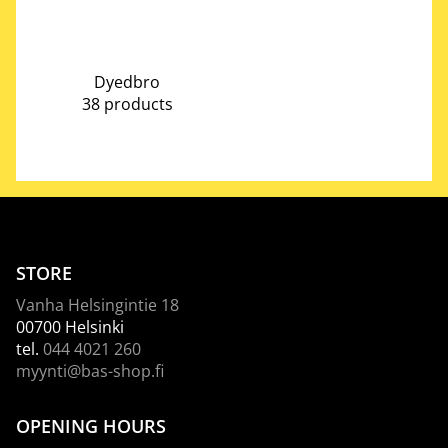
Dyedbro
38 products
STORE
Vanha Helsingintie 18
00700 Helsinki
tel.
044 4021 260
myynti@bas-shop.fi
OPENING HOURS