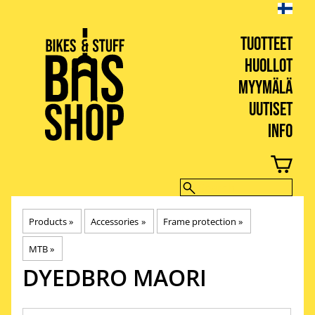
TUOTTEET
HUOLLOT
MYYMÄLÄ
UUTISET
INFO
BIKES & STUFF
Products
‪»
Accessories
‪»
Frame protection
‪»
MTB
‪»
DYEDBRO
MAORI