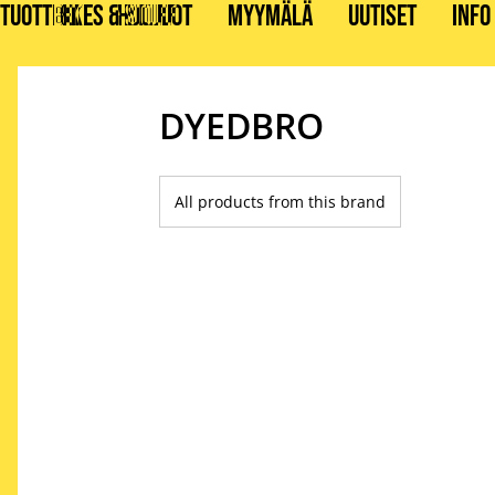
TUOTTEET
BIKES & STUFF
HUOLLOT
MYYMÄLÄ
UUTISET
INFO
DYEDBRO
All products from this brand