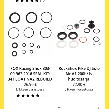
☆
☆
☆
☆
☆
(10)
FOX Racing Shox
803-
RockShox
Pike DJ Solo
00-963 2016 SEAL KIT:
Air A1 200h/1v
34 FLOAT NA2 REBUILD
huoltosarja
26,90 €
72,90 €
Liikkeen varastossa
Liikkeen varastossa
☆
☆
☆
☆
☆
(1)