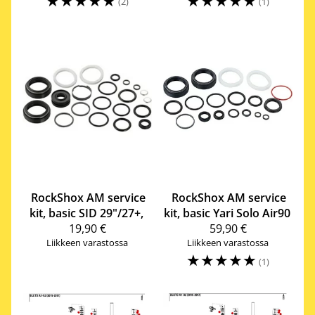
☆
☆
☆
☆
☆
☆
☆
☆
☆
☆
(2)
(1)
RockShox
AM service
RockShox
AM service
kit, basic SID 29"/27+,
kit, basic Yari Solo Air90
19,90 €
59,90 €
Liikkeen varastossa
Liikkeen varastossa
☆
☆
☆
☆
☆
(1)