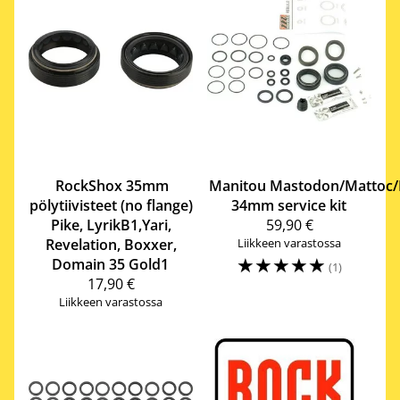
RockShox
35mm
Manitou
Mastodon/Mattoc
pölytiivisteet (no flange)
34mm service kit
Pike, LyrikB1,Yari,
59,90 €
Revelation, Boxxer,
Liikkeen varastossa
☆
☆
☆
☆
☆
Domain 35 Gold1
(1)
17,90 €
Liikkeen varastossa