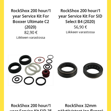
RockShox
200 hour/1
RockShox
200 hour/1
year Service Kit For
year Service Kit For SID
Boxxer Ultimate C2
Select B4 (2020)
(2020)
56,90 €
82,90 €
Liikkeen varastossa
Liikkeen varastossa
RockShox
200 hour/1
RockShox
32mm
year Service Kit SID 35
pölytiivisteet (no flange)