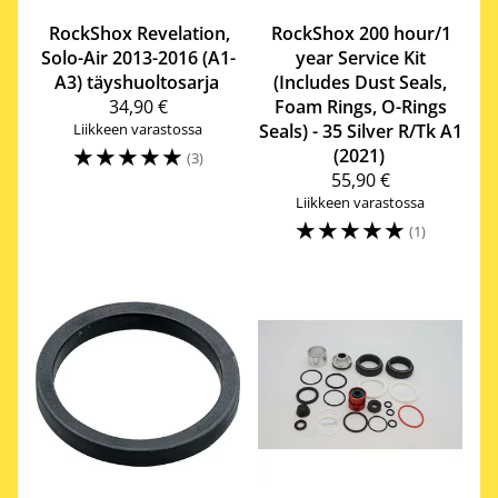
RockShox
Revelation,
RockShox
200 hour/1
Solo-Air 2013-2016 (A1-
year Service Kit
A3) täyshuoltosarja
(Includes Dust Seals,
34,90 €
Foam Rings, O-Rings
Liikkeen varastossa
Seals) - 35 Silver R/Tk A1
☆
☆
☆
☆
☆
(2021)
(3)
55,90 €
Liikkeen varastossa
☆
☆
☆
☆
☆
(1)