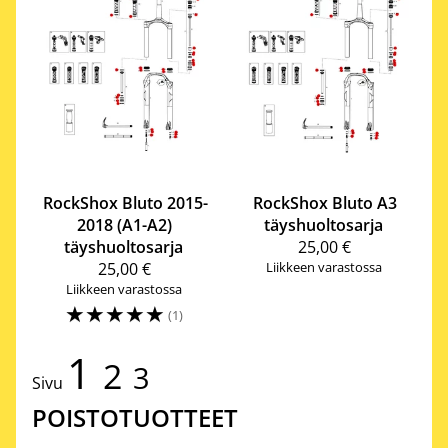
RockShox
Bluto 2015-
RockShox
Bluto A3
2018 (A1-A2)
täyshuoltosarja
täyshuoltosarja
25,00 €
25,00 €
Liikkeen varastossa
Liikkeen varastossa
☆
☆
☆
☆
☆
(1)
1
2
3
Sivu
POISTOTUOTTEET