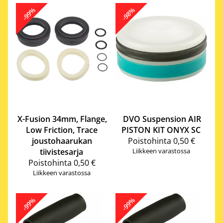
-99%
-98%
X-Fusion
34mm, Flange,
DVO Suspension
AIR
Low Friction, Trace
PISTON KIT ONYX SC
joustohaarukan
Poistohinta
0,50 €
tiivistesarja
Liikkeen varastossa
Poistohinta
0,50 €
Liikkeen varastossa
-99%
-99%