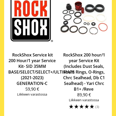
RockShox
Service kit
RockShox
200 hour/1
200 Hour/1 year Service
year Service Kit
Kit- SID 35MM
(Includes Dust Seals,
BASE/SELECT/SELECT+/ULTIMATE
Foam Rings, O-Rings,
(2021-2023)
Chrc Sealhead, Db C1
GENERATION-C
Sealhead) - Yari Chrc
59,90 €
B1+ /Reve
Liikkeen varastossa
89,90 €
Liikkeen varastossa
☆
☆
☆
☆
☆
(3)