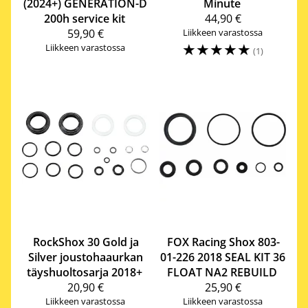
(2024+) GENERATION-D
Minute
200h service kit
44,90 €
59,90 €
Liikkeen varastossa
☆
☆
☆
☆
☆
Liikkeen varastossa
(1)
RockShox
30 Gold ja
FOX Racing Shox
803-
Silver joustohaaurkan
01-226 2018 SEAL KIT 36
täyshuoltosarja 2018+
FLOAT NA2 REBUILD
20,90 €
25,90 €
Liikkeen varastossa
Liikkeen varastossa