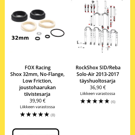
FOX Racing
RockShox
SID/Reba
Shox
32mm, No-Flange,
Solo-Air 2013-2017
Low Friction,
täyshuoltosarja
joustohaarukan
36,90 €
tiivistesarja
Liikkeen varastossa
☆
☆
☆
☆
☆
39,90 €
(6)
Liikkeen varastossa
☆
☆
☆
☆
☆
(8)