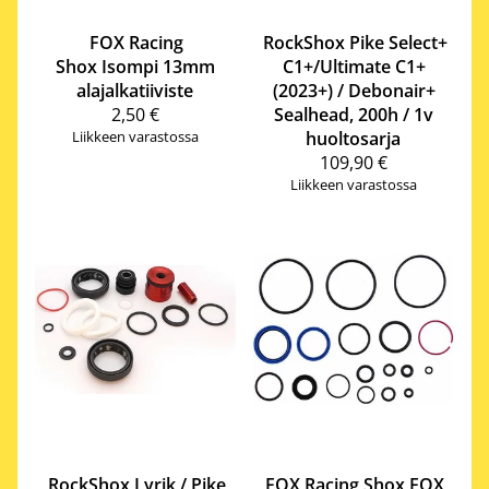
FOX Racing
RockShox
Pike Select+
Shox
Isompi 13mm
C1+/Ultimate C1+
alajalkatiiviste
(2023+) / Debonair+
2,50 €
Sealhead, 200h / 1v
Liikkeen varastossa
huoltosarja
109,90 €
Liikkeen varastossa
RockShox
Lyrik / Pike
FOX Racing Shox
FOX