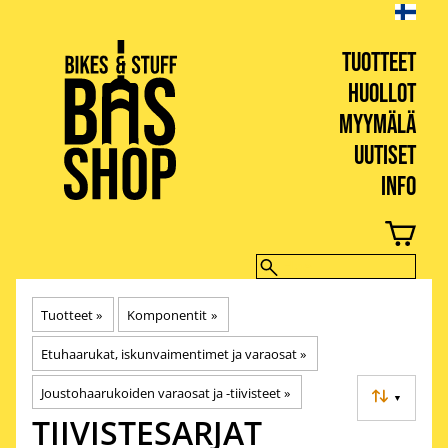
TUOTTEET
HUOLLOT
MYYMÄLÄ
UUTISET
INFO
BIKES & STUFF
Tuotteet
‪»
Komponentit
‪»
Etuhaarukat, iskunvaimentimet ja varaosat
‪»
Joustohaarukoiden varaosat ja -tiivisteet
‪»
▼
TIIVISTESARJAT