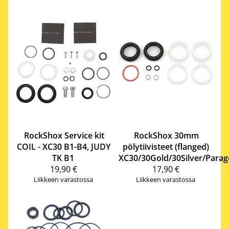
RockShox
Service kit
RockShox
30mm
COIL - XC30 B1-B4, JUDY
pölytiivisteet (flanged)
TK B1
XC30/30Gold/30Silver/Para
19,90 €
17,90 €
Liikkeen varastossa
Liikkeen varastossa