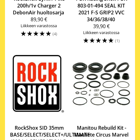
200h/1v Charger 2
803-01-494 SEAL KIT
DebonAir huoltosarja
2021 F-S GRIP2 VVC
89,90 €
34/36/38/40
Liikkeen varastossa
39,90 €
☆
☆
☆
☆
☆
Liikkeen varastossa
(4)
☆
☆
☆
☆
☆
(1)
RockShox
SID 35mm
Manitou
Rebuild Kit -
BASE/SELECT/SELECT+/ULTIMATE
Machete Circus Marvel