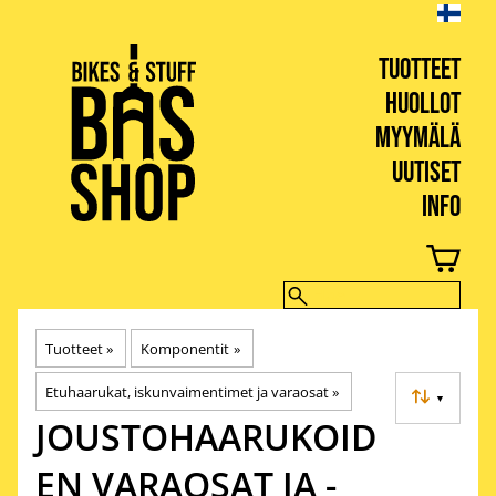
TUOTTEET
HUOLLOT
MYYMÄLÄ
UUTISET
INFO
BIKES & STUFF
Tuotteet
‪»
Komponentit
‪»
Etuhaarukat, iskunvaimentimet ja varaosat
‪»
▼
JOUSTOHAARUKOID
EN VARAOSAT JA -