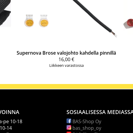
Supernova
Brose valojohto kahdella pinnillä
16,00 €
Liikkeen varastossa
VOINNA
SOSIAALISESSA MEDIASS
-pe 10-18
BAS-Shop Oy
 10-14
bas_shop_oy