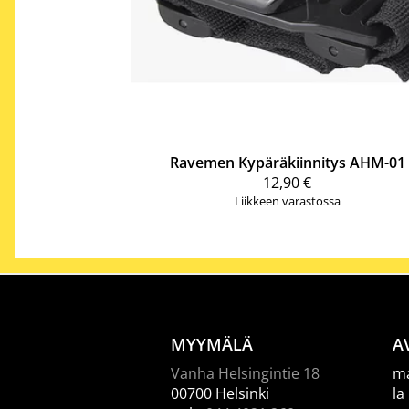
Ravemen
Kypäräkiinnitys AHM-01
12,90 €
Liikkeen varastossa
MYYMÄLÄ
A
Vanha Helsingintie 18
ma
00700 Helsinki
la