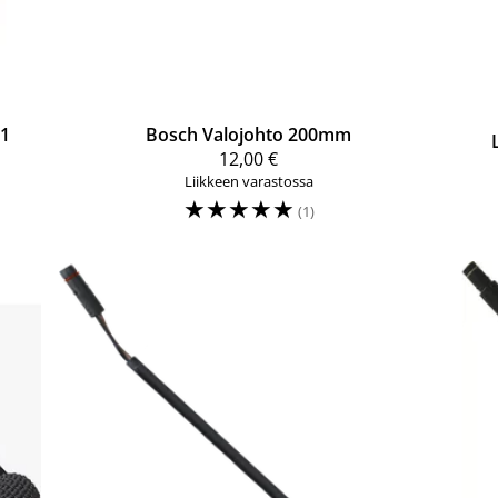
01
Bosch
Valojohto 200mm
12,00 €
Liikkeen varastossa
☆
☆
☆
☆
☆
(1)