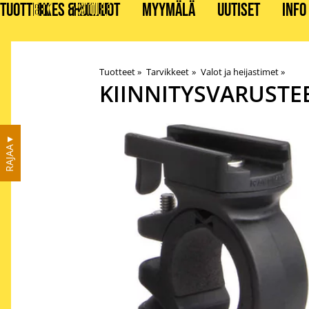
TUOTTEET
BIKES & STUFF
HUOLLOT
MYYMÄLÄ
UUTISET
INFO
Tuotteet
‪»
Tarvikkeet
‪»
Valot ja heijastimet
‪»
KIINNITYSVARUSTE
▼
RAJAA