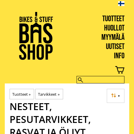
TUOTTEET
HUOLLOT
MYYMÄLÄ
UUTISET
INFO
BIKES & STUFF
Tuotteet
‪»
Tarvikkeet
‪»
▼
NESTEET,
PESUTARVIKKEET,
RASVAT JA ÖLJYT