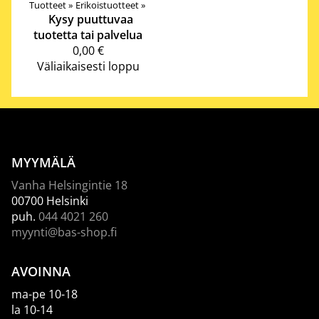
Tuotteet
‪»
Erikoistuotteet
‪»
Kysy puuttuvaa
tuotetta tai palvelua
0,00 €
Väliaikaisesti loppu
MYYMÄLÄ
Vanha Helsingintie 18
00700 Helsinki
puh.
044 4021 260
myynti@bas-shop.fi
AVOINNA
ma-pe 10-18
la 10-14