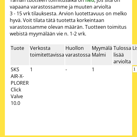
vapaana varastossamme ja muuten arviolta
3 - 15 vrk
tilauksesta. Arvion luotettavuus on melko
hyvä. Voit tilata tätä tuotetta korkeintaan
varastossamme olevan määrän. Tuotteen toimitus
webistä myymälään vie n. 1-2 vrk.
Tuote
Verkosta
Huollon
Myymälä
Tulossa
Li
toimitettavissa
varastossa
Malmi
lisää
arviolta
SKS
1
-
1
AIR-X-
PLORER
Click
Valve
10.0