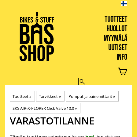
TUOTTEET
HUOLLOT
MYYMÄLÄ
UUTISET
INFO
BIKES & STUFF
Tuotteet
‪»
Tarvikkeet
‪»
Pumput ja painemittarit
‪»
SKS AIR-X-PLORER Click Valve 10.0
‪»
VARASTOTILANNE
Tämän tuotteen toimitusaika on
heti
, jos sitä on