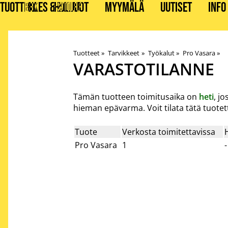
TUOTTEET
BIKES & STUFF
HUOLLOT
MYYMÄLÄ
UUTISET
INFO
Tuotteet
‪»
Tarvikkeet
‪»
Työkalut
‪»
Pro Vasara
‪»
VARASTOTILANNE
Tämän tuotteen toimitusaika on
heti
, j
hieman epävarma. Voit tilata tätä tuote
Tuote
Verkosta toimitettavissa
Pro Vasara
1
-