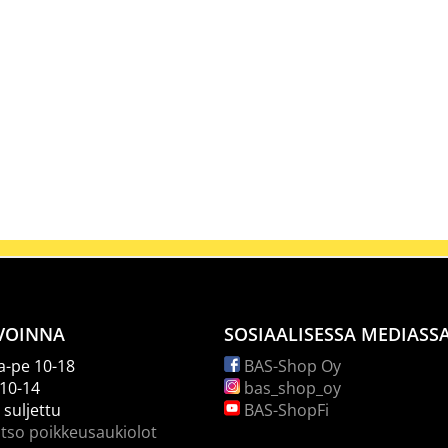
VOINNA
SOSIAALISESSA MEDIASS
-pe 10-18
BAS-Shop Oy
 10-14
bas_shop_oy
 suljettu
BAS-ShopFi
tso poikkeusaukiolot