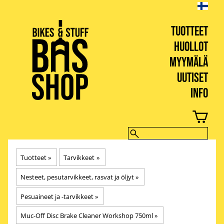
TUOTTEET
HUOLLOT
MYYMÄLÄ
UUTISET
INFO
BIKES & STUFF
Tuotteet
‪»
Tarvikkeet
‪»
Nesteet, pesutarvikkeet, rasvat ja öljyt
‪»
Pesuaineet ja -tarvikkeet
‪»
Muc-Off Disc Brake Cleaner Workshop 750ml
‪»