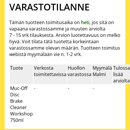
VARASTOTILANNE
Tämän tuotteen toimitusaika on
heti
, jos sitä on
vapaana varastossamme ja muuten arviolta
7 - 15 vrk
tilauksesta. Arvion luotettavuus on melko
hyvä. Voit tilata tätä tuotetta korkeintaan
varastossamme olevan määrän. Tuotteen toimitus
webistä myymälään vie n. 1-2 vrk.
Tuote
Verkosta
Huollon
Myymälä
Tulossa
toimitettavissa
varastossa
Malmi
lisää
arviolta
Muc-Off
-
-
-
Disc
Brake
Cleaner
Workshop
750ml