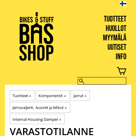
TUOTTEET
HUOLLOT
MYYMÄLÄ
UUTISET
INFO
BIKES & STUFF
Tuotteet
‪»
Komponentit
‪»
Jarrut
‪»
Jarruvaijerit, -kuoret ja letkut
‪»
Internal Housing Damper
‪»
VARASTOTILANNE