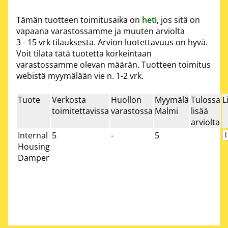
Tämän tuotteen toimitusaika on
heti
, jos sitä on
vapaana varastossamme ja muuten arviolta
3 - 15 vrk
tilauksesta. Arvion luotettavuus on hyvä.
Voit tilata tätä tuotetta korkeintaan
varastossamme olevan määrän. Tuotteen toimitus
webistä myymälään vie n. 1-2 vrk.
Tuote
Verkosta
Huollon
Myymälä
Tulossa
L
toimitettavissa
varastossa
Malmi
lisää
arviolta
Internal
5
-
5
Housing
Damper