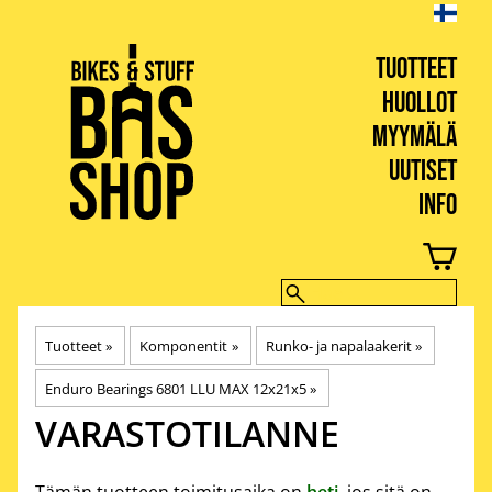
TUOTTEET
HUOLLOT
MYYMÄLÄ
UUTISET
INFO
BIKES & STUFF
Tuotteet
‪»
Komponentit
‪»
Runko- ja napalaakerit
‪»
Enduro Bearings 6801 LLU MAX 12x21x5
‪»
VARASTOTILANNE
Tämän tuotteen toimitusaika on
heti
, jos sitä on