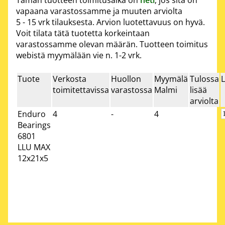
vapaana varastossamme ja muuten arviolta
5 - 15 vrk
tilauksesta. Arvion luotettavuus on hyvä.
Voit tilata tätä tuotetta korkeintaan
varastossamme olevan määrän. Tuotteen toimitus
webistä myymälään vie n. 1-2 vrk.
Tuote
Verkosta
Huollon
Myymälä
Tulossa
L
toimitettavissa
varastossa
Malmi
lisää
arviolta
Enduro
4
-
4
Bearings
6801
LLU MAX
12x21x5