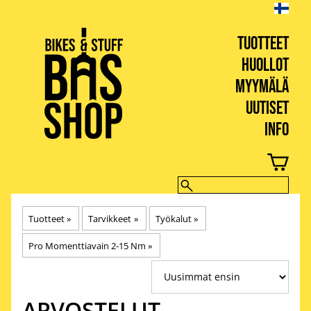
TUOTTEET
HUOLLOT
MYYMÄLÄ
UUTISET
INFO
BIKES & STUFF
Tuotteet
‪»
Tarvikkeet
‪»
Työkalut
‪»
Pro Momenttiavain 2-15 Nm
‪»
ARVOSTELUT