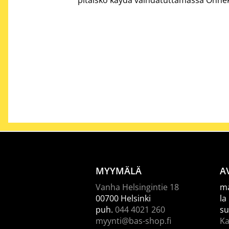
MYYMÄLÄ
A
Vanha Helsingintie 18
ma
00700 Helsinki
la
puh.
044 4021 260
su
myynti@bas-shop.fi
Ka