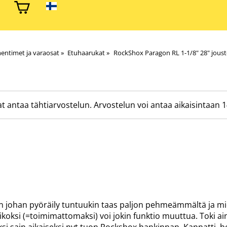
entimet ja varaosat
‪»
Etuhaarukat
‪»
RockShox Paragon RL 1-1/8" 28" jous
t antaa tähtiarvostelun. Arvostelun voi antaa aikaisintaan 1
niin johan pyöräily tuntuukin taas paljon pehmeämmältä ja 
ikoksi (=toimimattomaksi) voi jokin funktio muuttua. Toki ain
i sain aikaiseksi nyt tuon Rockshox hankinnan, Kannatti, he