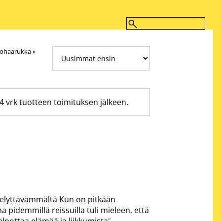
tohaarukka
‪»
4 vrk tuotteen toimituksen jälkeen.
mielyttävämmältä Kun on pitkään
a pidemmillä reissuilla tuli mieleen, että
lpottaa elämää ja liikkumista