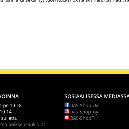
VOINNA
SOSIAALISESSA MEDIASS
-pe 10-18
BAS-Shop Oy
 10-14
bas_shop_oy
 suljettu
BAS-ShopFi
tso poikkeusaukiolot