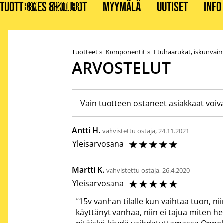
TUOTTEET
BIKES & STUFF
HUOLLOT
MYYMÄLÄ
UUTISET
INFO
Tuotteet
‪»
Komponentit
‪»
Etuhaarukat, iskunvaim
ARVOSTELUT
Vain tuotteen ostaneet asiakkaat voiva
Antti H.
vahvistettu ostaja, 24.11.2021
☆
☆
☆
☆
☆
Yleisarvosana
Martti K.
vahvistettu ostaja, 26.4.2020
☆
☆
☆
☆
☆
Yleisarvosana
15v vanhan tilalle kun vaihtaa tuon, 
käyttänyt vanhaa, niin ei tajua miten he
pitäiskö käydä vaihdatuttamassa Onneks