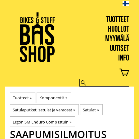
TUOTTEET
HUOLLOT
MYYMÄLÄ
UUTISET
INFO
BIKES & STUFF
Tuotteet
‪»
Komponentit
‪»
Satulaputket, satulat ja varaosat
‪»
Satulat
‪»
Ergon SM Enduro Comp Istuin
‪»
SAAPUMISILMOITUS