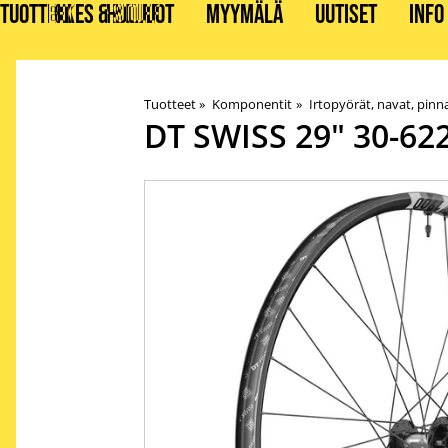
TUOTTEET
BIKES & STUFF
HUOLLOT
MYYMÄLÄ
UUTISET
INFO
Tuotteet
‪»
Komponentit
‪»
Irtopyörät, navat, pinn
DT SWISS
29" 30-62