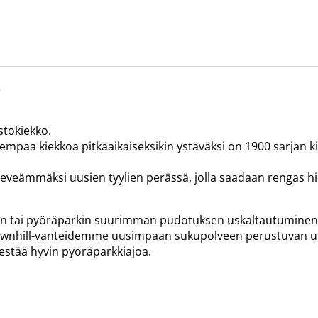
S
stokiekko.
rempaa kiekkoa pitkäaikaiseksikin ystäväksi on 1900 sarjan 
leveämmäksi uusien tyylien perässä, jolla saadaan rengas
 tai pyöräparkin suurimman pudotuksen uskaltautuminen v
ownhill-vanteidemme uusimpaan sukupolveen perustuvan uu
estää hyvin pyöräparkkiajoa.