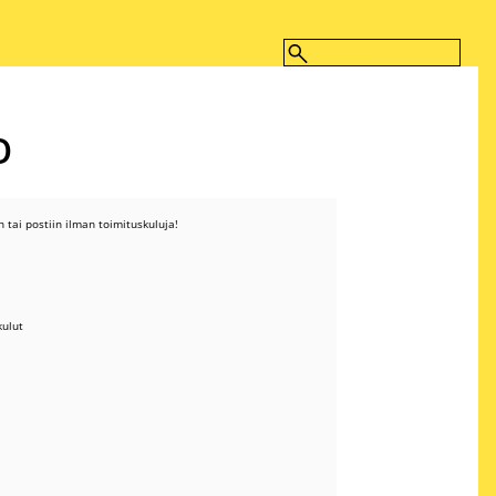
O
 tai postiin ilman toimituskuluja!
kulut