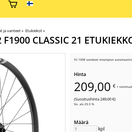
at ja vanteet
‪»
Etukiekot
‪»
2 F1900 CLASSIC 21 ETUKIEKK
Yli 100€ ostokset smartpost automaattiin
Hinta
209,00
€
+
toimitus
(Suositushinta 249,00 €)
Sis. alv 25.5 %
Määrä
kpl