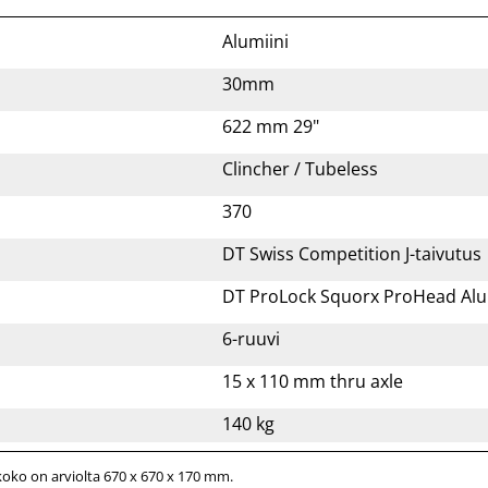
Alumiini
30mm
622 mm 29"
Clincher / Tubeless
370
DT Swiss Competition J-taivutus
DT ProLock Squorx ProHead Alu
6-ruuvi
15 x 110 mm thru axle
140 kg
ko on arviolta 670 x 670 x 170 mm.