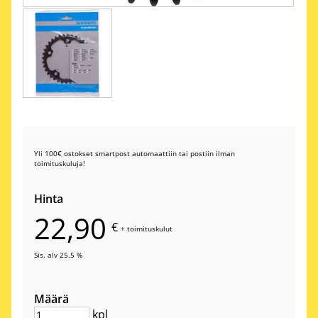
Yli 100€ ostokset smartpost automaattiin tai postiin ilman
toimituskuluja!
Hinta
22,90
€
+
toimituskulut
Sis. alv 25.5 %
Määrä
kpl