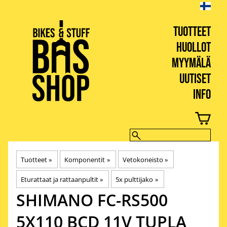
TUOTTEET
HUOLLOT
MYYMÄLÄ
UUTISET
INFO
BIKES & STUFF
Tuotteet
‪»
Komponentit
‪»
Vetokoneisto
‪»
Eturattaat ja rattaanpultit
‪»
5x pulttijako
‪»
SHIMANO
FC-RS500
5X110 BCD 11V TUPLA