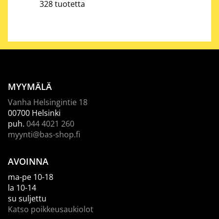
328 tuotetta
MYYMÄLÄ
Vanha Helsingintie 18
00700 Helsinki
puh.
044 4021 260
myynti@bas-shop.fi
AVOINNA
ma-pe 10-18
la 10-14
su suljettu
Katso poikkeusaukiolot