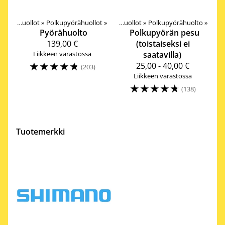
teet
‪»
Huollot
‪»
Polkupyörähuollot
Tuotteet
‪»
‪»
Huollot
‪»
Polkupyörähuolto
‪»
Pyörähuolto
Polkupyörän pesu
139,00 €
(toistaiseksi ei
Liikkeen varastossa
saatavilla)
☆
☆
☆
☆
☆
25,00 - 40,00 €
(203)
Liikkeen varastossa
☆
☆
☆
☆
☆
(138)
Tuotemerkki