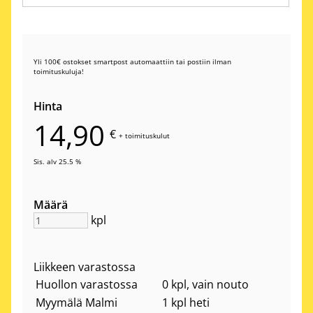
Yli 100€ ostokset smartpost automaattiin tai postiin ilman
toimituskuluja!
Hinta
14,90
€
+
toimituskulut
Sis. alv 25.5 %
Määrä
kpl
Liikkeen varastossa
Huollon varastossa
0 kpl, vain nouto
Myymälä Malmi
1 kpl heti