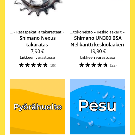
oneisto
‪»
Rataspakat ja takarattaat
Tuotteet
‪»
Komponentit
‪»
‪»
Vetokoneisto
‪»
Keskiölaakerit
‪»
Shimano
Nexus
Shimano
UN300 BSA
takaratas
Nelikantti keskiölaakeri
7,90 €
19,90 €
Liikkeen varastossa
Liikkeen varastossa
☆
☆
☆
☆
☆
☆
☆
☆
☆
☆
(39)
(22)