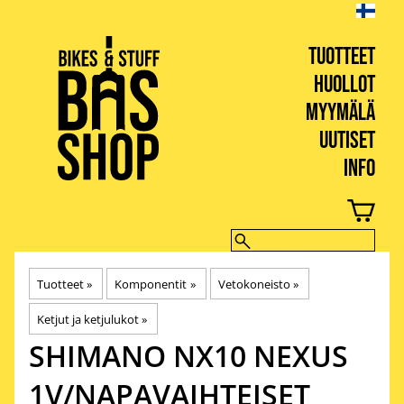
TUOTTEET
HUOLLOT
MYYMÄLÄ
UUTISET
INFO
BIKES & STUFF
Tuotteet
‪»
Komponentit
‪»
Vetokoneisto
‪»
Ketjut ja ketjulukot
‪»
SHIMANO
NX10 NEXUS
1V/NAPAVAIHTEISET