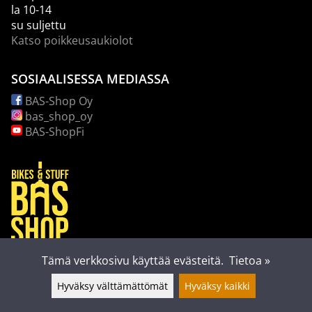
la 10-14
su suljettu
Katso poikkeusaukiolot
SOSIAALISESSA MEDIASSA
BAS-Shop Oy
bas_shop_oy
BAS-ShopFi
Tämä verkkosivu käyttää evästeitä.
Tietoa »
Hyväksy välttämättömät
Hyväksy kaikki