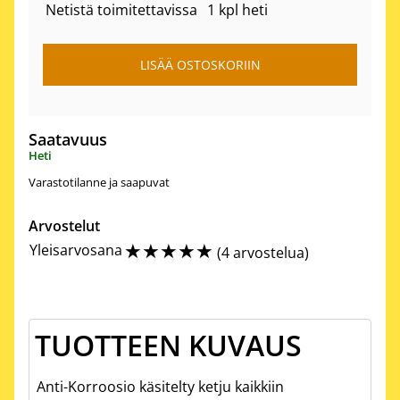
Netistä toimitettavissa
1 kpl heti
Saatavuus
Heti
Varastotilanne ja saapuvat
Arvostelut
☆
☆
☆
☆
☆
Yleisarvosana
(
4 arvostelua
)
TUOTTEEN KUVAUS
Anti-Korroosio käsitelty ketju kaikkiin