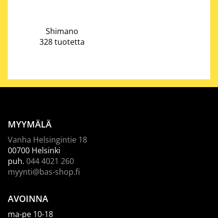
Shimano
328 tuotetta
MYYMÄLÄ
Vanha Helsingintie 18
00700 Helsinki
puh.
044 4021 260
myynti@bas-shop.fi
AVOINNA
ma-pe 10-18