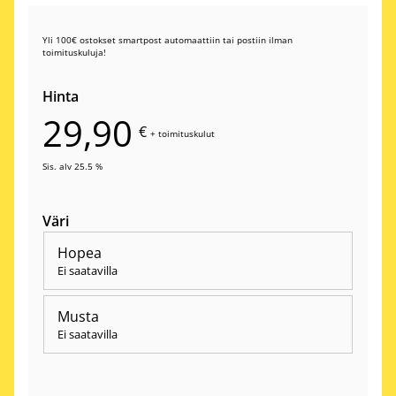
Yli 100€ ostokset smartpost automaattiin tai postiin ilman
toimituskuluja!
Hinta
29,90
€
+
toimituskulut
Sis. alv 25.5 %
Väri
Hopea
Ei saatavilla
Musta
Ei saatavilla