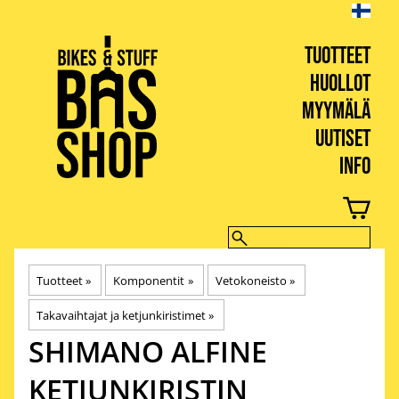
TUOTTEET
HUOLLOT
MYYMÄLÄ
UUTISET
INFO
BIKES & STUFF
Tuotteet
‪»
Komponentit
‪»
Vetokoneisto
‪»
Takavaihtajat ja ketjunkiristimet
‪»
SHIMANO
ALFINE
KETJUNKIRISTIN