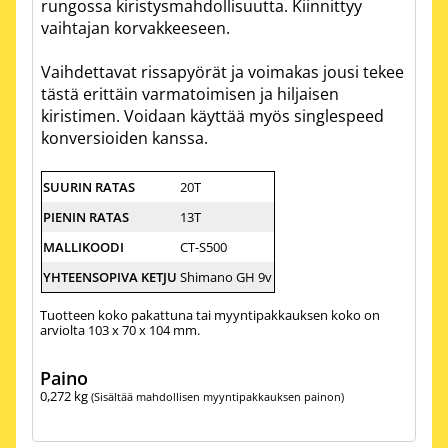
rungossa kiristysmahdollisuutta. Kiinnittyy
vaihtajan korvakkeeseen.
Vaihdettavat rissapyörät ja voimakas jousi tekee
tästä erittäin varmatoimisen ja hiljaisen
kiristimen. Voidaan käyttää myös singlespeed
konversioiden kanssa.
SUURIN RATAS
20T
PIENIN RATAS
13T
MALLIKOODI
CT-S500
YHTEENSOPIVA KETJU
Shimano GH 9v
Tuotteen koko pakattuna tai myyntipakkauksen koko on
arviolta 103 x 70 x 104 mm.
Paino
0,272
kg
(Sisältää mahdollisen myyntipakkauksen painon)