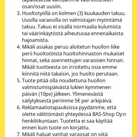
osan/osat uusiin.
Huoltotyöllä on kolmen (3) kuukauden takuu.
Uusilla varaosilla on valmistajan myöntämä
takuu. Takuu ei sisällä normaalia kulumista
tai väärinkäytöstä aiheutuvaa ennenaikaista
hajoamista.
Mikäli asiakas peruu aloitetun huollon liike
perii huoltotöistä huoltohinnaston mukaiset
hinnat, sekä asennettujen varaosien hinnan.
Mikäli tuotteesta on irroitettu osia emme
kiinnitä niitä takaisin, jos huolto perutaan.
Tuote pitää olla noudettuna huollon
valmistumispäivästä lukien kymmenen
päivän (10pv) jälkeen. Ylimenevästä
säilytyksestä perimme 5€ per arkipäivä.
Reklamaatiotapauksissa pyydämme, että
olette välittömästi yhteydessä BAS-Shop Oy:n
henkilökuntaan. Tuotetta ei saa käyttää
ennen kuin tuote on korjattu.
Mikäli haluat vanhat varaosat on siitä