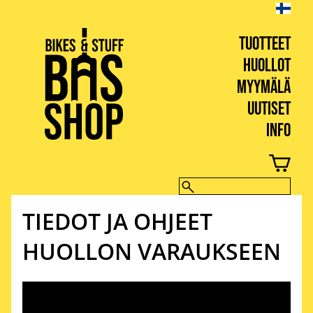
TUOTTEET
HUOLLOT
MYYMÄLÄ
UUTISET
INFO
BIKES & STUFF
TIEDOT JA OHJEET
HUOLLON VARAUKSEEN