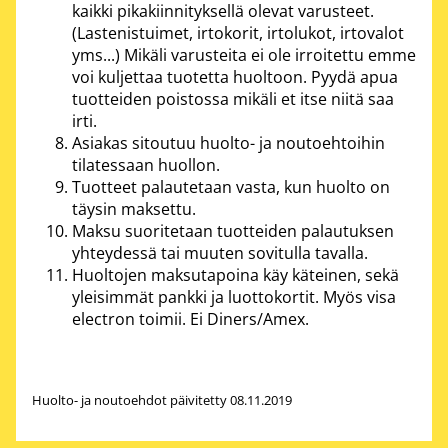
kaikki pikakiinnityksellä olevat varusteet.
(Lastenistuimet, irtokorit, irtolukot, irtovalot
yms...) Mikäli varusteita ei ole irroitettu emme
voi kuljettaa tuotetta huoltoon. Pyydä apua
tuotteiden poistossa mikäli et itse niitä saa
irti.
Asiakas sitoutuu huolto- ja noutoehtoihin
tilatessaan huollon.
Tuotteet palautetaan vasta, kun huolto on
täysin maksettu.
Maksu suoritetaan tuotteiden palautuksen
yhteydessä tai muuten sovitulla tavalla.
Huoltojen maksutapoina käy käteinen, sekä
yleisimmät pankki ja luottokortit. Myös visa
electron toimii. Ei Diners/Amex.
Huolto- ja noutoehdot päivitetty 08.11.2019