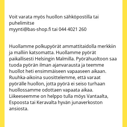
Voit varata myös huollon sähköpostilla tai
puhelimitse
myynti@bas-shop.fi
tai
044 4021 260
Huollamme polkupyörät ammattitaidolla merkkiin
ja malliin katsomatta. Huollamme pyörät
paikallisesti Helsingin Malmilla. Pyörähuoltoon saa
tuoda pyörän ilman ajanvarausta ja teemme
huollot heti ensimmäiseen vapaaseen aikaan.
Ruuhka-aikoina suosittelemme, että varaat
pyörälle huollon, jotta pyörä ei seiso turhaan
huollossamme odottaen vapaata aikaa.
Liikeeseemme on helppo tulla möys Vantaalta,
Espoosta tai Keravalta hyvän junaverkoston
ansiosta.