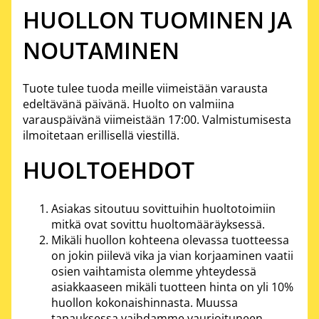
HUOLLON TUOMINEN JA
NOUTAMINEN
Tuote tulee tuoda meille viimeistään varausta
edeltävänä päivänä. Huolto on valmiina
varauspäivänä viimeistään 17:00. Valmistumisesta
ilmoitetaan erillisellä viestillä.
HUOLTOEHDOT
Asiakas sitoutuu sovittuihin huoltotoimiin
mitkä ovat sovittu huoltomääräyksessä.
Mikäli huollon kohteena olevassa tuotteessa
on jokin piilevä vika ja vian korjaaminen vaatii
osien vaihtamista olemme yhteydessä
asiakkaaseen mikäli tuotteen hinta on yli 10%
huollon kokonaishinnasta. Muussa
tapauksessa vaihdamme vaurioituneen