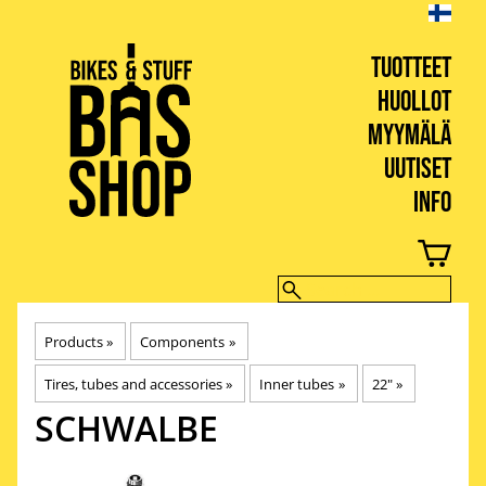
TUOTTEET
HUOLLOT
MYYMÄLÄ
UUTISET
INFO
BIKES & STUFF
Products
‪»
Components
‪»
Tires, tubes and accessories
‪»
Inner tubes
‪»
22"
‪»
SCHWALBE