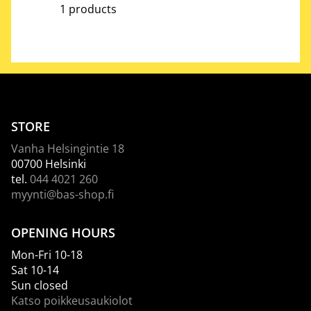
1 products
STORE
Vanha Helsingintie 18
00700 Helsinki
tel.
044 4021 260
myynti@bas-shop.fi
OPENING HOURS
Mon-Fri 10-18
Sat 10-14
Sun closed
Katso poikkeusaukiolot