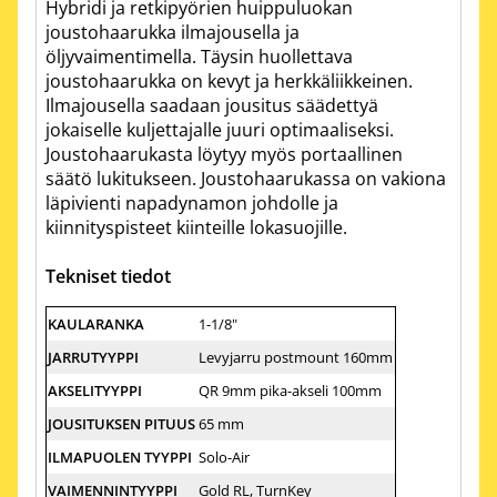
Hybridi ja retkipyörien huippuluokan
joustohaarukka ilmajousella ja
öljyvaimentimella. Täysin huollettava
joustohaarukka on kevyt ja herkkäliikkeinen.
Ilmajousella saadaan jousitus säädettyä
jokaiselle kuljettajalle juuri optimaaliseksi.
Joustohaarukasta löytyy myös portaallinen
säätö lukitukseen. Joustohaarukassa on vakiona
läpivienti napadynamon johdolle ja
kiinnityspisteet kiinteille lokasuojille.
Tekniset tiedot
KAULARANKA
1-1/8"
JARRUTYYPPI
Levyjarru postmount 160mm
AKSELITYYPPI
QR 9mm pika-akseli 100mm
JOUSITUKSEN PITUUS
65 mm
ILMAPUOLEN TYYPPI
Solo-Air
VAIMENNINTYYPPI
Gold RL, TurnKey