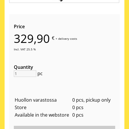
Price
329,90
€
+
delivery costs
Incl. VAT 25.5 %
Quantity
pc
Huollon varastossa
0 pcs, pickup only
Store
0 pcs
Available in the webstore
0 pcs