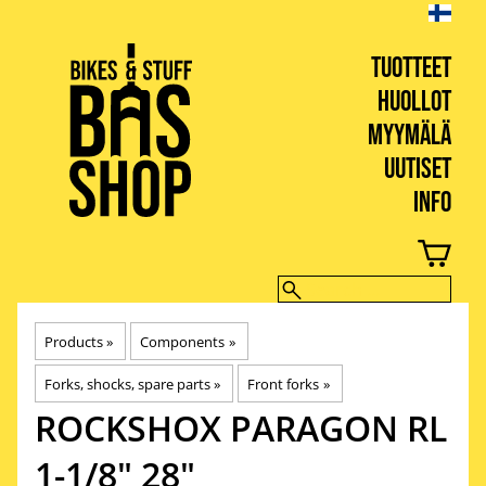
TUOTTEET
HUOLLOT
MYYMÄLÄ
UUTISET
INFO
BIKES & STUFF
Products
‪»
Components
‪»
Forks, shocks, spare parts
‪»
Front forks
‪»
ROCKSHOX
PARAGON RL
1-1/8" 28"