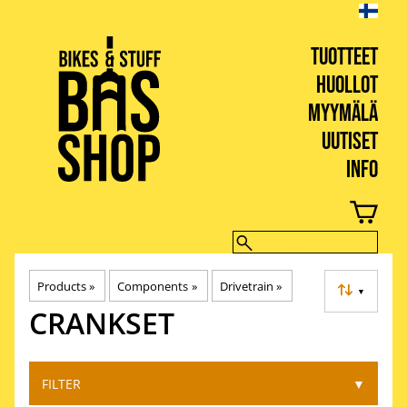
TUOTTEET
HUOLLOT
MYYMÄLÄ
UUTISET
INFO
BIKES & STUFF
Products
‪»
Components
‪»
Drivetrain
‪»
▼
CRANKSET
FILTER
▼