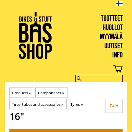
TUOTTEET
HUOLLOT
MYYMÄLÄ
UUTISET
INFO
BIKES & STUFF
Products
‪»
Components
‪»
Tires, tubes and accessories
‪»
Tyres
‪»
▼
16"