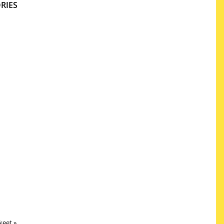
RIES
kkeet
‪»