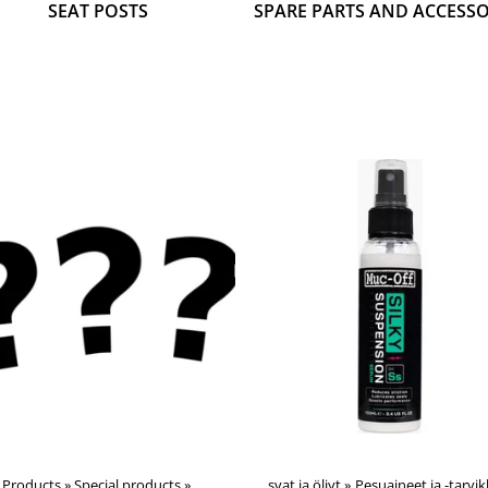
SEAT POSTS
SPARE PARTS AND ACCESSO
»
Products
Accessories
‪»
Special products
‪»
‪»
Nesteet, pesutarvikkeet, rasvat ja öljyt
‪»
Pesuaineet ja -tarvi