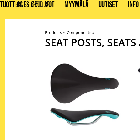
TUOTTEET
BIKES & STUFF
HUOLLOT
MYYMÄLÄ
UUTISET
INFO
Products
‪»
Components
‪»
SEAT POSTS, SEATS