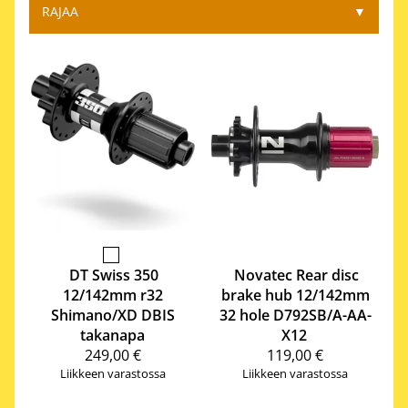
RAJAA
▼
DT Swiss
350
Novatec
Rear disc
12/142mm r32
brake hub 12/142mm
Shimano/XD DBIS
32 hole D792SB/A-AA-
takanapa
X12
249,00 €
119,00 €
Liikkeen varastossa
Liikkeen varastossa