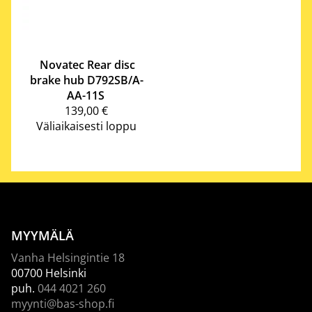
Novatec
Rear disc
brake hub D792SB/A-
AA-11S
139,00 €
Väliaikaisesti loppu
MYYMÄLÄ
Vanha Helsingintie 18
00700 Helsinki
puh.
044 4021 260
myynti@bas-shop.fi