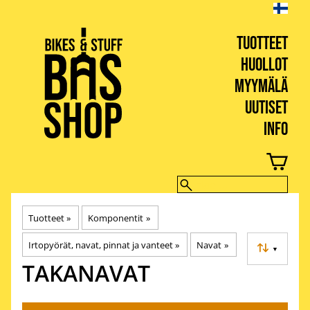
TUOTTEET
HUOLLOT
MYYMÄLÄ
UUTISET
INFO
BIKES & STUFF
Tuotteet
‪»
Komponentit
‪»
Irtopyörät, navat, pinnat ja vanteet
‪»
Navat
‪»
▼
TAKANAVAT