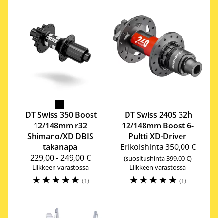
DT Swiss
350 Boost
DT Swiss
240S 32h
12/148mm r32
12/148mm Boost 6-
Shimano/XD DBIS
Pultti XD-Driver
takanapa
Erikoishinta
350,00 €
229,00 - 249,00 €
(suositushinta 399,00 €)
Liikkeen varastossa
Liikkeen varastossa
☆
☆
☆
☆
☆
☆
☆
☆
☆
☆
(1)
(1)