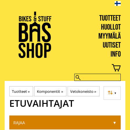
TUOTTEET
HUOLLOT
MYYMÄLÄ
UUTISET
INFO
BIKES & STUFF
Tuotteet
‪»
Komponentit
‪»
Vetokoneisto
‪»
▼
ETUVAIHTAJAT
RAJAA
▼