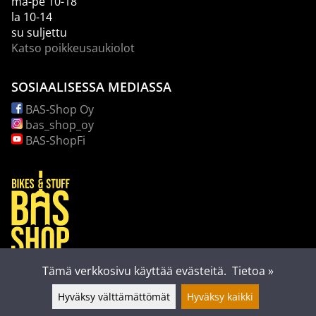
ma-pe 10-18
la 10-14
su suljettu
Katso poikkeusaukiolot
SOSIAALISESSA MEDIASSA
BAS-Shop Oy
bas_shop_oy
BAS-ShopFi
Tämä verkkosivu käyttää evästeitä.
Tietoa »
Hyväksy välttämättömät
Hyväksy kaikki