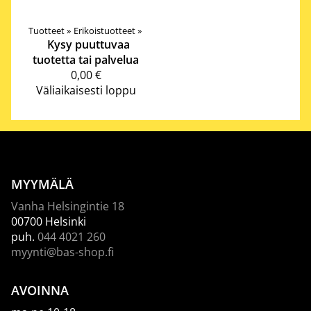
Tuotteet
‪»
Erikoistuotteet
‪»
Kysy puuttuvaa
tuotetta tai palvelua
0,00 €
Väliaikaisesti loppu
MYYMÄLÄ
Vanha Helsingintie 18
00700 Helsinki
puh.
044 4021 260
myynti@bas-shop.fi
AVOINNA