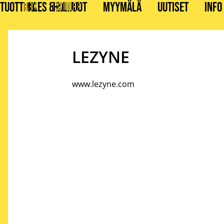
TUOTTEET
BIKES & STUFF
HUOLLOT
MYYMÄLÄ
UUTISET
INFO
LEZYNE
www.lezyne.com