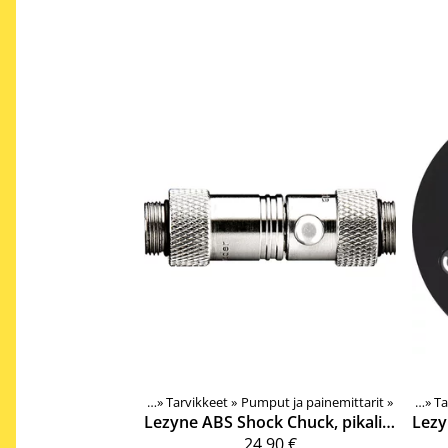
Tuotteet
‪»
Tarvikkeet
‪»
Pumput ja painemittarit
Tuotteet
‪»
‪»
Ta
Lezyne
ABS Shock Chuck, pikaliitin
Lezy
24,90 €