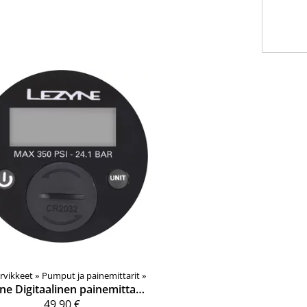
rvikkeet
‪»
Pumput ja painemittarit
‪»
ne
Digitaalinen painemittari jalkapumppuihin 2,5", max. 24 bar (350 psi)
49,90 €