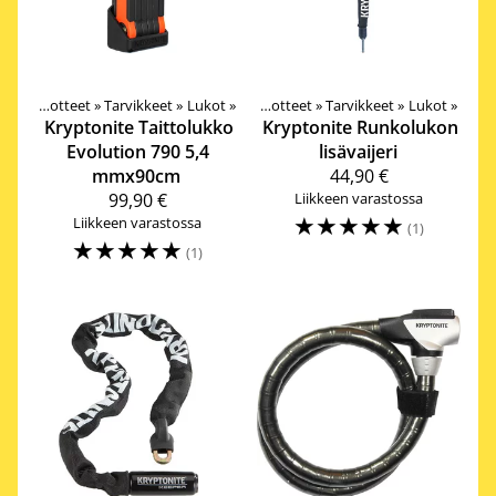
Tuotteet
‪»
Tarvikkeet
‪»
Lukot
‪»
Tuotteet
‪»
Tarvikkeet
‪»
Lukot
‪»
Kryptonite
Taittolukko
Kryptonite
Runkolukon
Evolution 790 5,4
lisävaijeri
mmx90cm
44,90 €
99,90 €
Liikkeen varastossa
☆
☆
☆
☆
☆
Liikkeen varastossa
(1)
☆
☆
☆
☆
☆
(1)