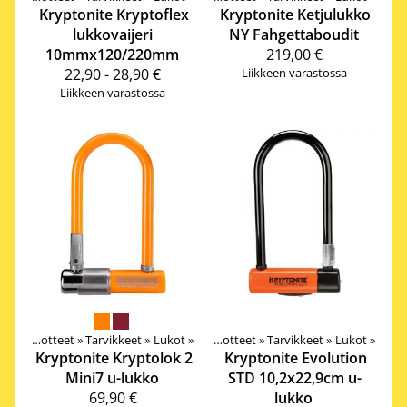
Kryptonite
Kryptoflex
Kryptonite
Ketjulukko
lukkovaijeri
NY Fahgettaboudit
10mmx120/220mm
219,00 €
22,90 - 28,90 €
Liikkeen varastossa
Liikkeen varastossa
Tuotteet
‪»
Tarvikkeet
‪»
Lukot
‪»
Tuotteet
‪»
Tarvikkeet
‪»
Lukot
‪»
Kryptonite
Kryptolok 2
Kryptonite
Evolution
Mini7 u-lukko
STD 10,2x22,9cm u-
69,90 €
lukko