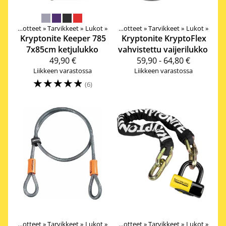
Tuotteet
‪»
Tarvikkeet
‪»
Lukot
‪»
Tuotteet
‪»
Tarvikkeet
‪»
Lukot
‪»
Kryptonite
Keeper 785
Kryptonite
KryptoFlex
7x85cm ketjulukko
vahvistettu vaijerilukko
49,90 €
59,90 - 64,80 €
Liikkeen varastossa
Liikkeen varastossa
☆
☆
☆
☆
☆
(6)
Tuotteet
‪»
Tarvikkeet
‪»
Lukot
‪»
Tuotteet
‪»
Tarvikkeet
‪»
Lukot
‪»