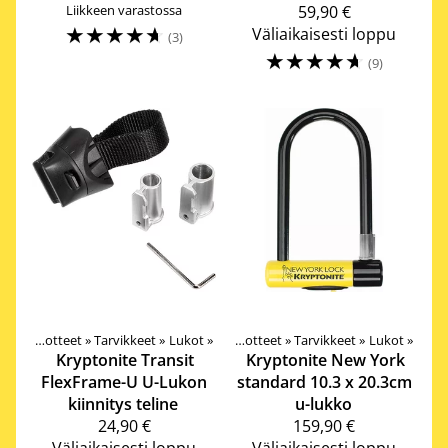
Liikkeen varastossa
59,90 €
☆
☆
☆
☆
☆
Väliaikaisesti loppu
(3)
☆
☆
☆
☆
☆
(9)
Tuotteet
‪»
Tarvikkeet
‪»
Lukot
‪»
Tuotteet
‪»
Tarvikkeet
‪»
Lukot
‪»
Kryptonite
Transit
Kryptonite
New York
FlexFrame-U U-Lukon
standard 10.3 x 20.3cm
kiinnitys teline
u-lukko
24,90 €
159,90 €
Väliaikaisesti loppu
Väliaikaisesti loppu