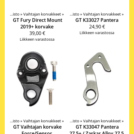
Tuotteet
Vetokoneisto
‪»
Vaihtajan korvakkeet
‪»
Komponentit
‪»
‪»
Vetokoneisto
‪»
Vaihtajan korvakkeet
‪»
GT
Fury Direct Mount
GT
K33027 Pantera
2019+ korvake
24,90 €
39,00 €
Liikkeen varastossa
Liikkeen varastossa
Tuotteet
Vetokoneisto
‪»
Vaihtajan korvakkeet
‪»
Komponentit
‪»
‪»
Vetokoneisto
‪»
Vaihtajan korvakkeet
‪»
GT
Vaihtajan korvake
GT
K33047 Pantera
Force/Sensor
27,5+ / Zaskar Alloy 27,5