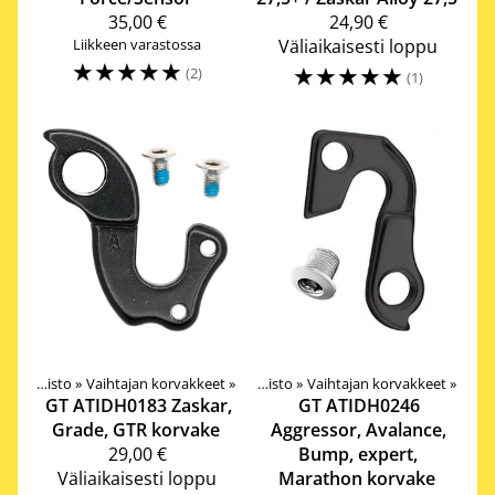
35,00 €
24,90 €
Liikkeen varastossa
Väliaikaisesti loppu
☆
☆
☆
☆
☆
☆
☆
☆
☆
☆
(2)
(1)
Tuotteet
Vetokoneisto
‪»
Vaihtajan korvakkeet
‪»
Komponentit
‪»
‪»
Vetokoneisto
‪»
Vaihtajan korvakkeet
‪»
GT
ATIDH0183 Zaskar,
GT
ATIDH0246
Grade, GTR korvake
Aggressor, Avalance,
29,00 €
Bump, expert,
Väliaikaisesti loppu
Marathon korvake