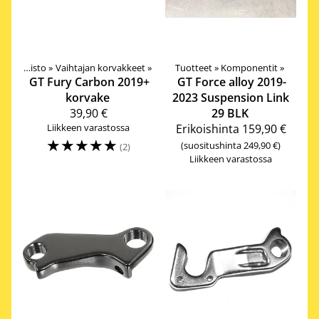
Vetokoneisto
‪»
Vaihtajan korvakkeet
‪»
Tuotteet
‪»
Komponentit
‪»
GT
Fury Carbon 2019+
GT
Force alloy 2019-
korvake
2023 Suspension Link
39,90 €
29 BLK
Liikkeen varastossa
Erikoishinta
159,90 €
☆
☆
☆
☆
☆
(suositushinta 249,90 €)
(2)
Liikkeen varastossa