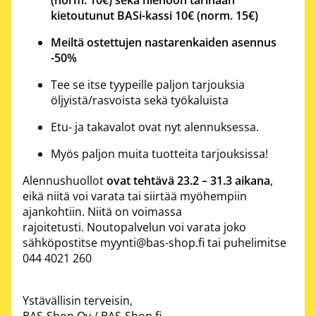
(norm. 10€) sekä hienoon tarinaan
kietoutunut
BAS
i
-kassi
10€ (norm. 15€)
Meiltä ostettujen
nastarenkaiden
asennus
-50%
Tee se itse tyypeille paljon tarjouksia
öljyistä/rasvoista sekä työkaluista
Etu- ja takavalot ovat nyt alennuksessa.
Myös paljon muita tuotteita tarjouksissa!
Alennus
huollot
ovat tehtävä
23.2 – 31.3
aikana
,
eikä niitä voi varata
tai siirtää
myöhempiin
ajankohtiin. Niitä on voimassa
rajoitetusti.
Noutopalvelun voi varata joko
sähköpostitse
myynti@bas-shop.fi
tai puhelimitse
044 4021 260
Ystävällisin terveisin,