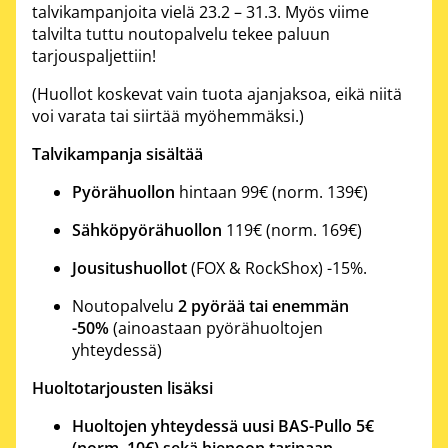
talvikampanjoita vielä 23.2 – 31.3. Myös viime
talvilta tuttu noutopalvelu tekee paluun
tarjouspaljettiin!
(Huollot koskevat vain tuota ajanjaksoa, eikä niitä
voi varata tai siirtää myöhemmäksi.)
Talvikampanja sisältää
Pyörähuollon
hintaan 99€ (norm.
139
€)
Sähköpyörähuollon
119€ (norm.
169
€)
Jousitushuollot
(FOX & RockShox) -15%.
Noutopalvelu
2
pyörää
tai enemmän
-50%
(ainoastaan pyörähuoltojen
yhteydessä)
Huoltotarjousten lisäksi
Huoltojen yhteydessä uusi
BAS-Pullo
5€