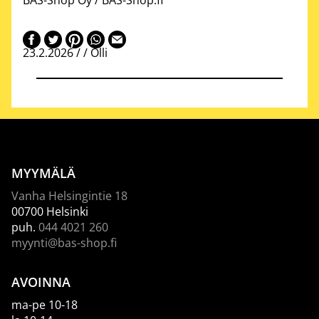
BAS-Shop Oy / BAS-Shop.fi
23.2.2026 / /
Olli
MYYMÄLÄ
Vanha Helsingintie 18
00700 Helsinki
puh.
044 4021 260
myynti@bas-shop.fi
AVOINNA
ma-pe 10-18