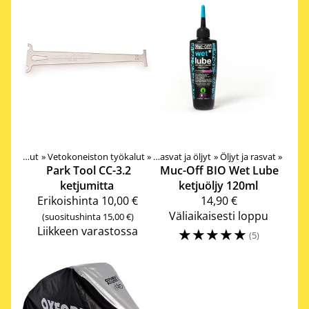
»
»
Tarvikkeet
Työkalut
‪»
Vetokoneiston työkalut
‪»
‪»
Nesteet, pesutarvikkeet, rasvat ja öljyt
‪»
Öljyt ja rasvat
‪»
Park Tool
CC-3.2
Muc-Off
BIO Wet Lube
ketjumitta
ketjuöljy 120ml
Erikoishinta
10,00 €
14,90 €
Väliaikaisesti loppu
(suositushinta 15,00 €)
Liikkeen varastossa
☆
☆
☆
☆
☆
(5)