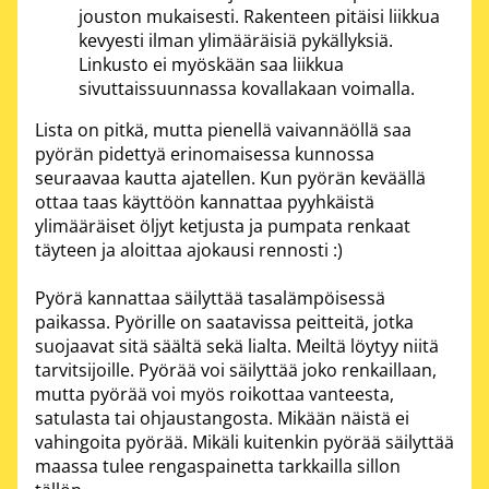
jouston mukaisesti. Rakenteen pitäisi liikkua
kevyesti ilman ylimääräisiä pykällyksiä.
Linkusto ei myöskään saa liikkua
sivuttaissuunnassa kovallakaan voimalla.
Lista on pitkä, mutta pienellä vaivannäöllä saa
pyörän pidettyä erinomaisessa kunnossa
seuraavaa kautta ajatellen. Kun pyörän keväällä
ottaa taas käyttöön kannattaa pyyhkäistä
ylimääräiset öljyt ketjusta ja pumpata renkaat
täyteen ja aloittaa ajokausi rennosti :)
Pyörä kannattaa säilyttää tasalämpöisessä
paikassa. Pyörille on saatavissa peitteitä, jotka
suojaavat sitä säältä sekä lialta. Meiltä löytyy niitä
tarvitsijoille. Pyörää voi säilyttää joko renkaillaan,
mutta pyörää voi myös roikottaa vanteesta,
satulasta tai ohjaustangosta. Mikään näistä ei
vahingoita pyörää. Mikäli kuitenkin pyörää säilyttää
maassa tulee rengaspainetta tarkkailla sillon