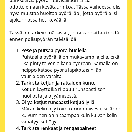
parkkeeraa pyörän talvisäilöön ja jää
odottelemaan kevätaurinkoa. Tässä vaiheessa olisi
hyvä muistaa huoltaa pyörä läpi, jotta pyörä olisi
ajokunnossa heti keväällä.
Tässä on tärkeimmät asiat, jotka kannattaa tehdä
ennen polkupyörän talvisäilöä.
Pese ja putsaa pyörä huolella
Puhtaalla pyörällä on mukavampi ajella, eikä
lika pinty talven aikana pyörään. Samalla on
helppo katsoa pyörä läpikotaisin läpi
vaurioiden varalta.
Tarkista ketjun ja rattaiden kunto
Ketjun käyttöikä riippuu runsaasti sen
huollosta ja öljyämisestä.
Öljyä ketjut runsaasti ketjuöljyllä
Märän kelin öljy toimii erinomaisesti, sillä sen
kuivuminen on hitaampaa kuin kuivan kelin
vahatyyliset öljyt.
Tarkista renkaat ja rengaspaineet