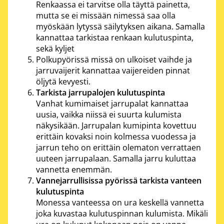
Renkaassa ei tarvitse olla täyttä painetta,
mutta se ei missään nimessä saa olla
myöskään lytyssä säilytyksen aikana. Samalla
kannattaa tarkistaa renkaan kulutuspinta,
sekä kyljet
Polkupyörissä missä on ulkoiset vaihde ja
jarruvaijerit kannattaa vaijereiden pinnat
öljytä kevyesti.
Tarkista jarrupalojen kulutuspinta
Vanhat kumimaiset jarrupalat kannattaa
uusia, vaikka niissä ei suurta kulumista
näkysikään. Jarrupalan kumipinta kovettuu
erittäin kovaksi noin kolmessa vuodessa ja
jarrun teho on erittäin olematon verrattaen
uuteen jarrupalaan. Samalla jarru kuluttaa
vannetta enemmän.
Vannejarrullisissa pyörissä tarkista vanteen
kulutuspinta
Monessa vanteessa on ura keskellä vannetta
joka kuvastaa kulutuspinnan kulumista. Mikäli