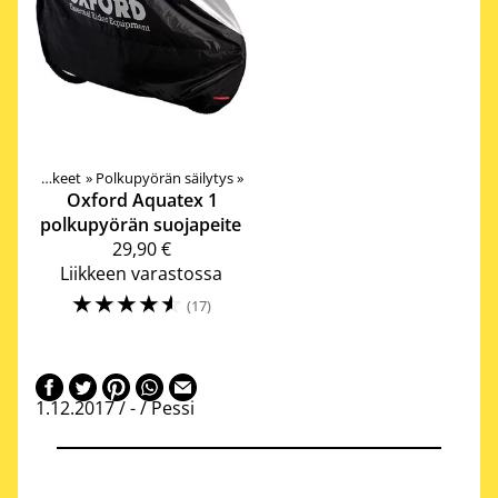
‪»
Tarvikkeet
‪»
Polkupyörän säilytys
‪»
Oxford
Aquatex 1
polkupyörän suojapeite
29,90 €
Liikkeen varastossa
☆
☆
☆
☆
☆
(17)
1.12.2017 /
-
/ Pessi