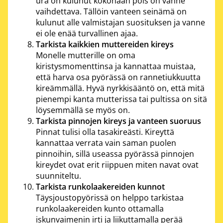
ura on kulunut kokonaan pois on vanne
vaihdettava. Tällöin vanteen seinämä on
kulunut alle valmistajan suosituksen ja vanne
ei ole enää turvallinen ajaa.
Tarkista kaikkien muttereiden kireys
Monelle mutterille on oma
kiristysmomenttinsa ja kannattaa muistaa,
että harva osa pyörässä on rannetiukkuutta
kireämmällä. Hyvä nyrkkisääntö on, että mitä
pienempi kanta mutterissa tai pultissa on sitä
löysemmällä se myös on.
Tarkista pinnojen kireys ja vanteen suoruus
Pinnat tulisi olla tasakireästi. Kireyttä
kannattaa verrata vain saman puolen
pinnoihin, sillä useassa pyörässä pinnojen
kireydet ovat erit riippuen miten navat ovat
suunniteltu.
Tarkista runkolaakereiden kunnot
Täysjoustopyörissä on helppo tarkistaa
runkolaakereiden kunto ottamalla
iskunvaimenin irti ja liikuttamalla perää