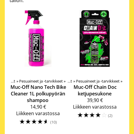
tällön.
t
‪»
Nesteet, pesutarvikkeet, rasvat ja öljyt
‪»
Pesuaineet ja -tarvikkeet
‪»
Nesteet, pesutarvikkeet, rasvat ja öljyt
‪»
Pesuaineet ja -tarvikkeet
‪»
Muc-Off
Nano Tech Bike
Muc-Off
Chain Doc
Cleaner 1L polkupyörän
ketjupesukone
shampoo
39,90 €
14,90 €
Liikkeen varastossa
Liikkeen varastossa
☆
☆
☆
☆
☆
(2)
☆
☆
☆
☆
☆
(10)