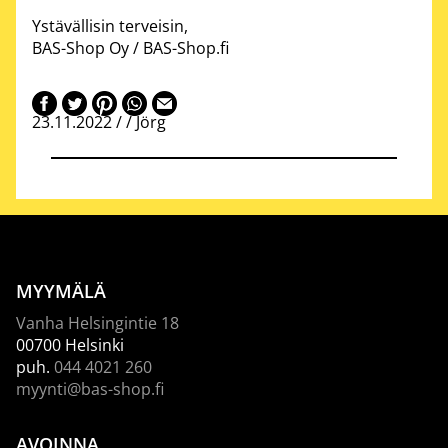
Ystävällisin terveisin,
BAS-Shop Oy / BAS-Shop.fi
23.11.2022 / /
Jörg
MYYMÄLÄ
Vanha Helsingintie 18
00700 Helsinki
puh.
044 4021 260
myynti@bas-shop.fi
AVOINNA