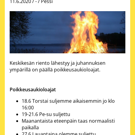
11.6.2020 /
-
/ Pessi
Keskikesän riento lähestyy ja juhannuksen
ympärillä on päällä poikkeusaukioloajat.
Poikkeusaukioloajat
18.6 Torstai suljemme aikaisemmin jo klo
16:00
19-21.6 Pe-su suljettu
Maanantaista eteenpäin taas normaalisti
paikalla
27.6 Lauantaina olemme suljettu