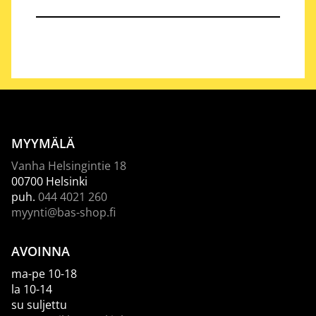
MYYMÄLÄ
Vanha Helsingintie 18
00700 Helsinki
puh.
044 4021 260
myynti@bas-shop.fi
AVOINNA
ma-pe 10-18
la 10-14
su suljettu